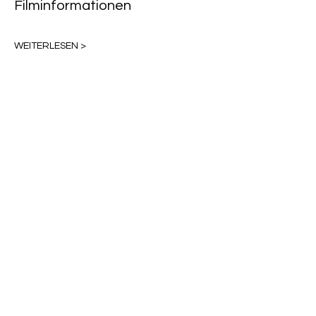
Filminformationen
WEITERLESEN >
Diese Veranstaltung teilen