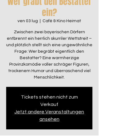
Wer gräbt den Bestatter
ein?
ven 03 lug
  |  
Café & Kino Heimat
Zwischen zwei bayerischen Dörfern
entbrennt ein herrlich skurriler Wettstreit –
und plötzlich stellt sich eine ungewöhnliche
Frage: Wer begräbt eigentlich den
Bestatter? Eine warmherzige
Provinzkomödie voller schräger Figuren,
trockenem Humor und überraschend viel
Menschlichkeit.
Tickets stehen nicht zum
Verkauf
Jetzt andere Veranstaltungen
ansehen