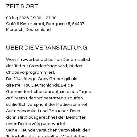
ZEIT & ORT
03 lug 2026, 19:30 – 21:30
Café & Kino Heimat, Biergasse 5, 54497
Morbach, Deutschland
ÜBER DIE VERANSTALTUNG
Wenn in zwei benachbarten Dörfern selbst 
der Tod zur Standortfrage wird, ist das 
Chaos vorprogrammiert.
Die 114-jährige Gaby Gruber gilt als 
älteste Frau Deutschlands. Beide 
Gemeinden hoffen darauf, sie eines Tages 
auf ihrem Friedhof bestatten zu dürfen – 
schließlich verspricht der Medienrummel 
Aufmerksamkeit und Besucher. Doch 
dann stirbt ausgerechnet der Bestatter 
eines Dorfes völlig unerwartet.
Seine Freunde versuchen verzweifelt, den 
Todesfall geheim zu halten. Was folgt, ist 