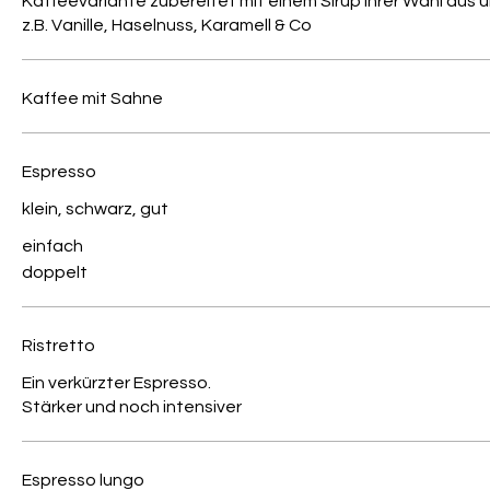
Kaffeevariante zubereitet mit einem Sirup Ihrer Wahl aus 
z.B. Vanille, Haselnuss, Karamell & Co
Kaffee mit Sahne
Espresso
klein, schwarz, gut
einfach
doppelt
Ristretto
Ein verkürzter Espresso.
Stärker und noch intensiver
Espresso lungo