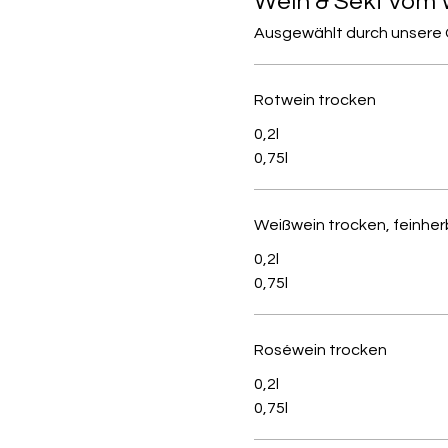
Wein & Sekt vom 
Ausgewählt durch unsere
Rotwein trocken
0,2l
0,75l
Weißwein trocken, feinher
0,2l
0,75l
Roséwein trocken
0,2l
0,75l