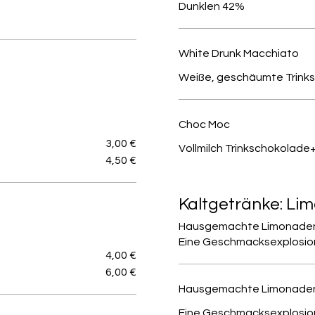
Dunklen 42%
White Drunk Macchiato
Weiße, geschäumte Trink
Choc Moc
3,00 €
Vollmilch Trinkschokolad
4,50 €
Kaltgetränke: Li
Hausgemachte Limonaden 
Eine Geschmacksexplosion..
4,00 €
6,00 €
Hausgemachte Limonade
Eine Geschmacksexplosion