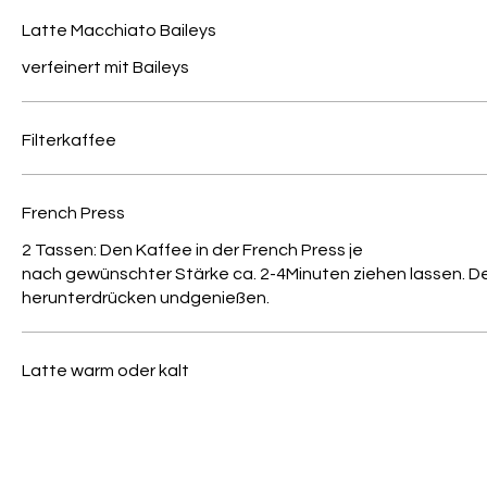
Latte Macchiato Baileys
verfeinert mit Baileys
Filterkaffee
French Press
2 Tassen: Den Kaffee in der French Press je
nach gewünschter Stärke ca. 2-4Minuten ziehen lassen. 
herunterdrücken undgenießen.
Latte warm oder kalt