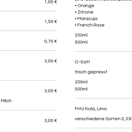
1,00 €
• Orange
• Zitrone
• Maracuja
1,50 €
• French Rose
250ml
0,70 €
500ml
3,00 €
O-Saft
frisch gepresst
200ml
500ml
3,00 €
 Milch
Fritz Kola, Limo
verschiedene Sorten 0,33l
3,00 €