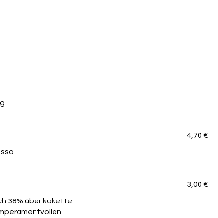
ig
4,70 €
esso
3,00 €
lch 38% über kokette
temperamentvollen