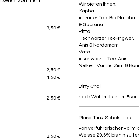
unserem Sortiment:
Wir bieten Ihnen:
Kapha
= grüner Tee-Bio Matcha
& Guarana
3,50 €
Pitta
= schwarzer Tee-Ingwer,
Anis & Kardamom
Vata
= schwarzer Tee-Anis,
Nelken, Vanille, Zimt & Hon
2,50 €
4,50 €
Dirty Chai
nach Wahl mit einem Espr
2,50 €
Plaisir Trink-Schokolade
von verführerischer Vollmi
Weisse 29,6% bis hin zu 
2,50 €