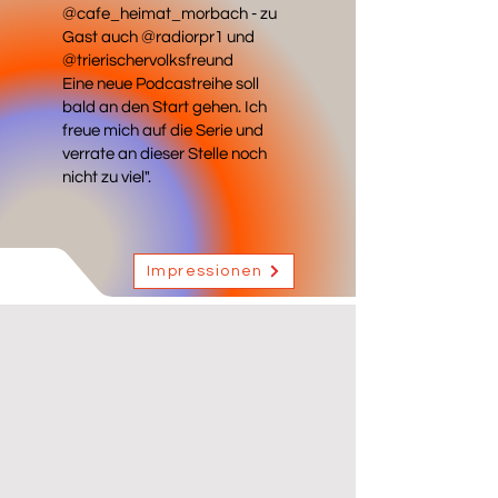
@cafe_heimat_morbach - zu
Gast auch @radiorpr1 und
@trierischervolksfreund
Eine neue Podcastreihe soll
bald an den Start gehen. Ich
freue mich auf die Serie und
verrate an dieser Stelle noch
nicht zu viel".
Impressionen