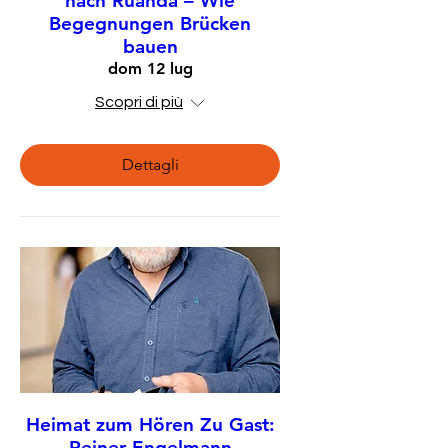
nach Ruanda – Wie
Begegnungen Brücken
bauen
dom 12 lug
Scopri di più
Dettagli
Heimat zum Hören Zu Gast:
Reiner Engelmann