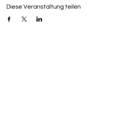
Diese Veranstaltung teilen
LINK VELOCI
CAFFÈ & KINO HEIMAT:
+49 (0) 6533 - 9588
203
PROGRAMMA CINEMA
PER ACQUISTARE UN BIGLIETTO