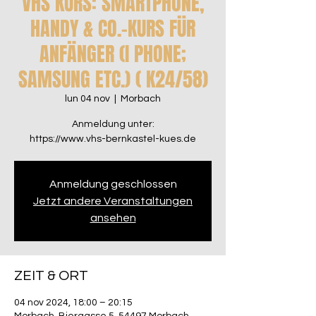
VHS KURS: SMARTPHONE,
HANDY & CO.-KURS FÜR
ANFÄNGER (I PHONE;
SAMSUNG ETC.) ( K24/58)
lun 04 nov
  |  
Morbach
Anmeldung unter:
Anmeldung geschlossen
Jetzt andere Veranstaltungen
ansehen
ZEIT & ORT
04 nov 2024, 18:00 – 20:15