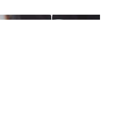
LINK VELOCI
CAFFÈ & KINO HEIMAT:
+49 (0) 6533 - 9588
203
PROGRAMMA CINEMA
PER ACQUISTARE UN BIGLIETTO
BEVANDE-ALIMENTI