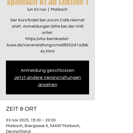
Spanisch A1 ab Lektion 1
lun 03 nov
  |  
Morbach
Der Kurs findet bei uns im Café Heimat
statt. Anmeldungen bitte bei der VHS
unter:
https://vhs-bernkastel-
kues.de/Veranstaltung/cmx68552d1a2bb
4c.html
Anmeldung geschlossen
Jetzt andere Veranstaltungen
ansehen
ZEIT & ORT
03 nov 2025, 18:30 – 20:00
Morbach, Biergasse 5, 54497 Morbach,
Deutschland