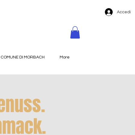
Accedi
COMUNE DI MORBACH
More
enuss.
hmack.