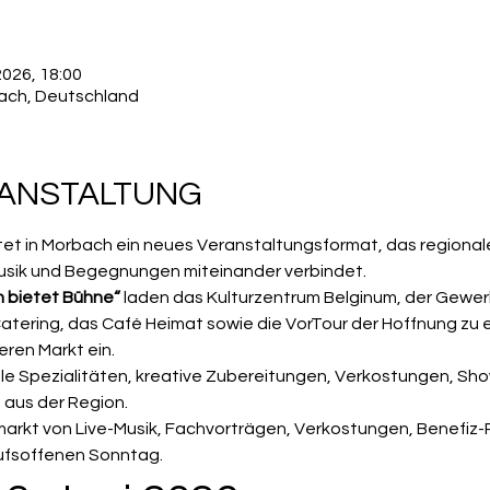
2026, 18:00
bach, Deutschland
RANSTALTUNG
et in Morbach ein neues Veranstaltungsformat, das regionale
usik und Begegnungen miteinander verbindet.
 bietet Bühne“
 laden das Kulturzentrum Belginum, der Gewer
atering, das Café Heimat sowie die VorTour der Hoffnung zu
en Markt ein.
ale Spezialitäten, kreative Zubereitungen, Verkostungen, Sho
 aus der Region.
markt von Live-Musik, Fachvorträgen, Verkostungen, Benefiz-
ufsoffenen Sonntag.