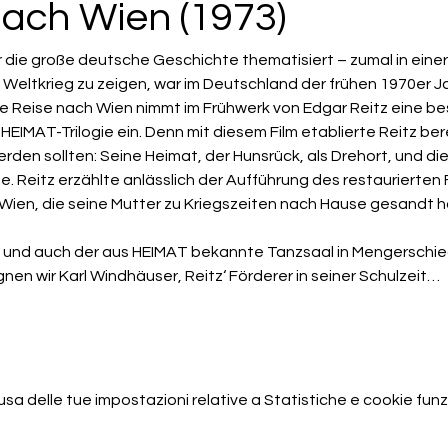
nach Wien (1973)
der die große deutsche Geschichte thematisiert – zumal in eine
eltkrieg zu zeigen, war im Deutschland der frühen 1970er Ja
Reise nach Wien nimmt im Frühwerk von Edgar Reitz eine beso
EIMAT-Trilogie ein. Denn mit diesem Film etablierte Reitz bere
den sollten: Seine Heimat, der Hunsrück, als Drehort, und die
. Reitz erzählte anlässlich der Aufführung des restaurierten 
 Wien, die seine Mutter zu Kriegszeiten nach Hause gesandt h
 und auch der aus HEIMAT bekannte Tanzsaal in Mengerschied 
nen wir Karl Windhäuser, Reitz‘ Förderer in seiner Schulzeit…
 delle tue impostazioni relative a Statistiche e cookie funzi