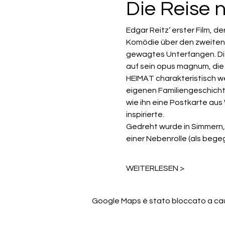
Die Reise 
Edgar Reitz‘ erster Film, 
Komödie über den zweiten W
gewagtes Unterfangen. Die 
auf sein opus magnum, die H
HEIMAT charakteristisch wer
eigenen Familiengeschichte
wie ihn eine Postkarte aus
inspirierte.
Gedreht wurde in Simmern,
einer Nebenrolle (als begeg
WEITERLESEN >
Google Maps è stato bloccato a causa