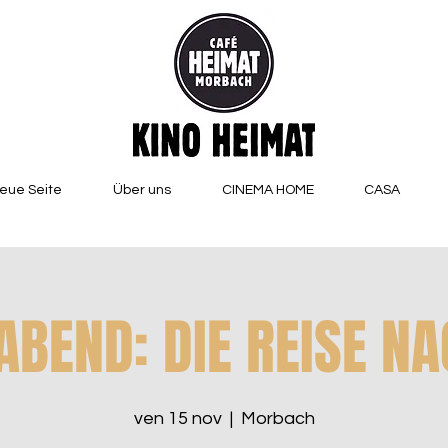
eue Seite
Über uns
CINEMA HOME
CASA
BEND: DIE REISE N
ven 15 nov
  |  
Morbach