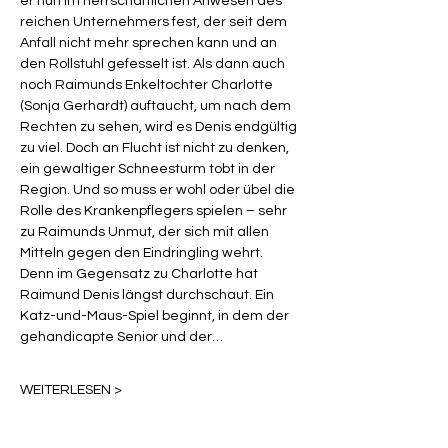
er nun im herrschaftlichen Anwesen des 
reichen Unternehmers fest, der seit dem 
Anfall nicht mehr sprechen kann und an 
den Rollstuhl gefesselt ist. Als dann auch 
noch Raimunds Enkeltochter Charlotte 
(Sonja Gerhardt) auftaucht, um nach dem 
Rechten zu sehen, wird es Denis endgültig 
zu viel. Doch an Flucht ist nicht zu denken, 
ein gewaltiger Schneesturm tobt in der 
Region. Und so muss er wohl oder übel die 
Rolle des Krankenpflegers spielen – sehr 
zu Raimunds Unmut, der sich mit allen 
Mitteln gegen den Eindringling wehrt. 
Denn im Gegensatz zu Charlotte hat 
Raimund Denis längst durchschaut. Ein 
Katz-und-Maus-Spiel beginnt, in dem der 
gehandicapte Senior und der…
WEITERLESEN >