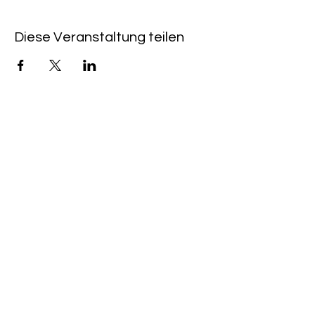
Diese Veranstaltung teilen
LINK VELOCI
CAFFÈ & KINO HEIMAT:
+49 (0) 6533 - 9588
203
PROGRAMMA CINEMA