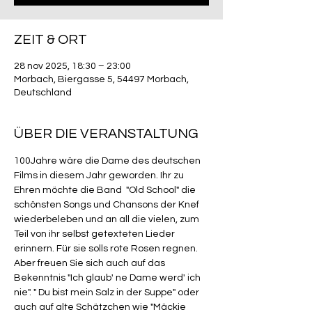
ZEIT & ORT
28 nov 2025, 18:30 – 23:00
Morbach, Biergasse 5, 54497 Morbach,
Deutschland
ÜBER DIE VERANSTALTUNG
100Jahre wäre die Dame des deutschen 
Films in diesem Jahr geworden. Ihr zu 
Ehren möchte die Band  "Old School" die 
schönsten Songs und Chansons der Knef 
wiederbeleben und an all die vielen, zum 
Teil von ihr selbst getexteten Lieder 
erinnern. Für sie solls rote Rosen regnen. 
Aber freuen Sie sich auch auf das 
Bekenntnis "Ich glaub' ne Dame werd' ich 
nie". " Du bist mein Salz in der Suppe" oder 
auch auf alte Schätzchen wie "Mäckie 