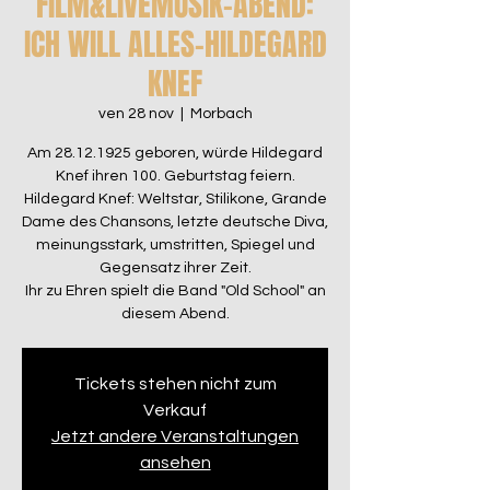
FILM&LIVEMUSIK-ABEND:
ICH WILL ALLES-HILDEGARD
KNEF
ven 28 nov
  |  
Morbach
Am 28.12.1925 geboren, würde Hildegard
Knef ihren 100. Geburtstag feiern.
Hildegard Knef: Weltstar, Stilikone, Grande
Dame des Chansons, letzte deutsche Diva,
meinungsstark, umstritten, Spiegel und
Gegensatz ihrer Zeit.
Ihr zu Ehren spielt die Band "Old School" an
Tickets stehen nicht zum
Verkauf
Jetzt andere Veranstaltungen
ansehen