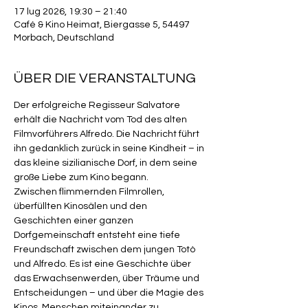
17 lug 2026, 19:30 – 21:40
Café & Kino Heimat, Biergasse 5, 54497
Morbach, Deutschland
ÜBER DIE VERANSTALTUNG
Der erfolgreiche Regisseur Salvatore 
erhält die Nachricht vom Tod des alten 
Filmvorführers Alfredo. Die Nachricht führt 
ihn gedanklich zurück in seine Kindheit – in 
das kleine sizilianische Dorf, in dem seine 
große Liebe zum Kino begann.
Zwischen flimmernden Filmrollen, 
überfüllten Kinosälen und den 
Geschichten einer ganzen 
Dorfgemeinschaft entsteht eine tiefe 
Freundschaft zwischen dem jungen Totò 
und Alfredo. Es ist eine Geschichte über 
das Erwachsenwerden, über Träume und 
Entscheidungen – und über die Magie des 
Kinos, Menschen miteinander zu 