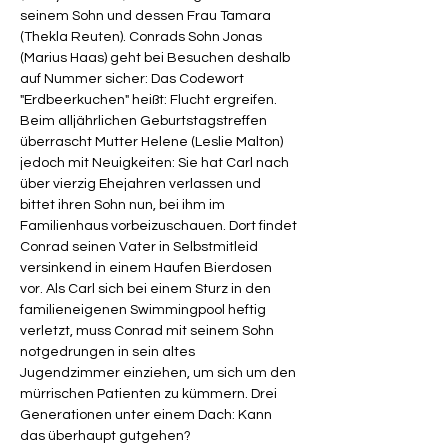
seinem Sohn und dessen Frau Tamara 
(Thekla Reuten). Conrads Sohn Jonas 
(Marius Haas) geht bei Besuchen deshalb 
auf Nummer sicher: Das Codewort 
"Erdbeerkuchen" heißt: Flucht ergreifen. 
Beim alljährlichen Geburtstagstreffen 
überrascht Mutter Helene (Leslie Malton) 
jedoch mit Neuigkeiten: Sie hat Carl nach 
über vierzig Ehejahren verlassen und 
bittet ihren Sohn nun, bei ihm im 
Familienhaus vorbeizuschauen. Dort findet 
Conrad seinen Vater in Selbstmitleid 
versinkend in einem Haufen Bierdosen 
vor. Als Carl sich bei einem Sturz in den 
familieneigenen Swimmingpool heftig 
verletzt, muss Conrad mit seinem Sohn 
notgedrungen in sein altes 
Jugendzimmer einziehen, um sich um den 
mürrischen Patienten zu kümmern. Drei 
Generationen unter einem Dach: Kann 
das überhaupt gutgehen?