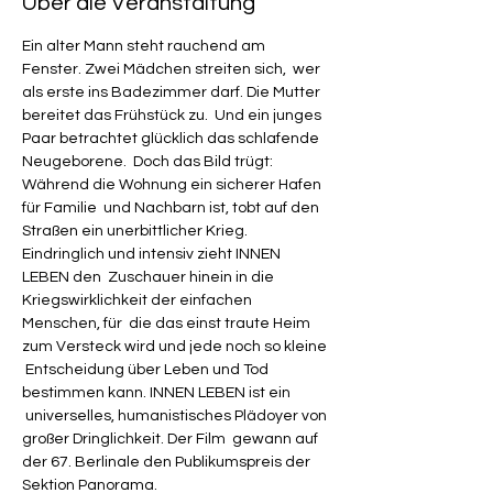
Über die Veranstaltung
Ein alter Mann steht rauchend am 
Fenster. Zwei Mädchen streiten sich,  wer 
als erste ins Badezimmer darf. Die Mutter 
bereitet das Frühstück zu.  Und ein junges 
Paar betrachtet glücklich das schlafende 
Neugeborene.  Doch das Bild trügt: 
Während die Wohnung ein sicherer Hafen 
für Familie  und Nachbarn ist, tobt auf den 
Straßen ein unerbittlicher Krieg.
Eindringlich und intensiv zieht INNEN 
LEBEN den  Zuschauer hinein in die 
Kriegswirklichkeit der einfachen 
Menschen, für  die das einst traute Heim 
zum Versteck wird und jede noch so kleine 
 Entscheidung über Leben und Tod 
bestimmen kann. INNEN LEBEN ist ein 
 universelles, humanistisches Plädoyer von 
großer Dringlichkeit. Der Film  gewann auf 
der 67. Berlinale den Publikumspreis der 
Sektion Panorama.