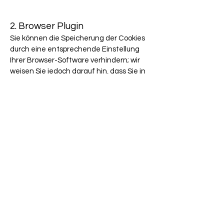
2. Browser Plugin
Sie können die Speicherung der Cookies
durch eine entsprechende Einstellung
Ihrer Browser-Software verhindern; wir
weisen Sie jedoch darauf hin, dass Sie in
diesem Fall gegebenenfalls nicht
sämtliche Funktionen dieser Website
vollumfänglich werden nutzen können.
Sie können darüber hinaus die Erfassung
der durch den Cookie erzeugten und auf
Ihre Nutzung der Website bezogenen
Daten (inkl. Ihrer IP-Adresse) an Google
sowie die Verarbeitung dieser Daten
durch Google verhindern, indem Sie das
unter dem folgenden Link verfügbare
Browser-Plugin herunterladen und
installieren: