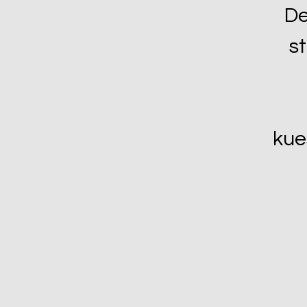
De
s
kue