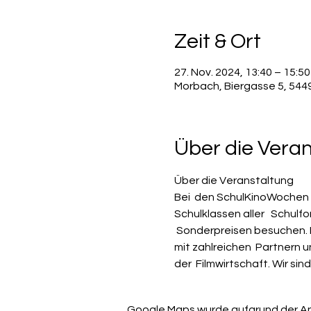
Zeit & Ort
27. Nov. 2024, 13:40 – 15:50
Morbach, Biergasse 5, 54
Über die Vera
Über die Veranstaltung
Bei  den SchulKinoWochen f
Schulklassen aller   Schulf
 Sonderpreisen besuchen. D
mit zahlreichen  Partnern 
der  Filmwirtschaft. Wir sin
Google Maps wurde aufgrund der Anal