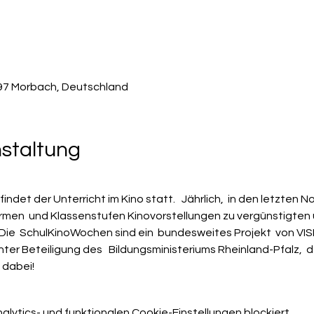
497 Morbach, Deutschland
nstaltung
indet der Unterricht im Kino statt.   Jährlich,  in den letzte
ormen  und Klassenstufen Kinovorstellungen zu vergünstigten u
ie  SchulKinoWochen sind ein  bundesweites Projekt  von VISI
unter Beteiligung des   Bildungsministeriums Rheinland-Pfalz, 
d dabei!
ytics- und funktionalen Cookie-Einstellungen blockiert.