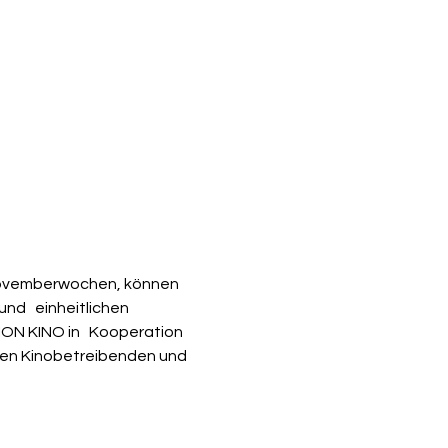
n Novemberwochen, können 
nd   einheitlichen 
ON KINO in   Kooperation 
 den Kinobetreibenden und 