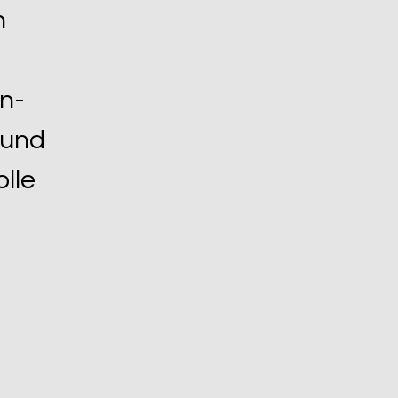
h
n-
 und
olle