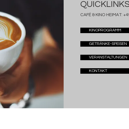
QUICKLINK
CAFÉ & KINO HEIMAT:
+49
KINOPROGRAMM
GETRÄNKE-SPEISEN
VERANSTALTUNGEN
KONTAKT