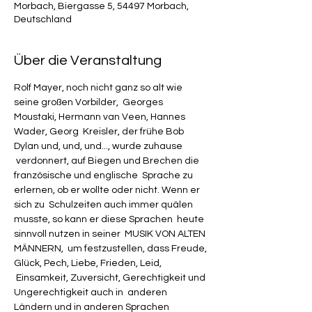
Morbach, Biergasse 5, 54497 Morbach,
Deutschland
Über die Veranstaltung
Rolf Mayer, noch nicht ganz so alt wie 
seine großen Vorbilder,  Georges 
Moustaki, Hermann van Veen, Hannes 
Wader, Georg  Kreisler, der frühe Bob 
Dylan und, und, und..., wurde zuhause 
 verdonnert, auf Biegen und Brechen die 
französische und englische  Sprache zu 
erlernen, ob er wollte oder nicht. Wenn er 
sich zu  Schulzeiten auch immer quälen 
musste, so kann er diese Sprachen  heute 
sinnvoll nutzen in seiner  MUSIK VON ALTEN 
MÄNNERN,  um festzustellen, dass Freude, 
Glück, Pech, Liebe, Frieden, Leid, 
 Einsamkeit, Zuversicht, Gerechtigkeit und 
Ungerechtigkeit auch in  anderen 
Ländern und in anderen Sprachen 