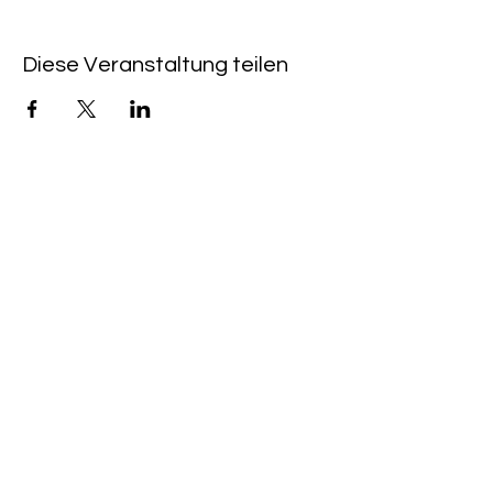
Diese Veranstaltung teilen
QUICKLINKS
CAFÉ & KINO HEIMAT:
+49 (0) 6533 - 9588
203
KINOPROGRAMM