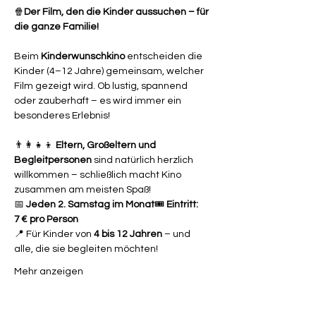
🍿
Der Film, den die Kinder aussuchen – für 
die ganze Familie!
Beim 
Kinderwunschkino
 entscheiden die 
Kinder (4–12 Jahre) gemeinsam, welcher 
Film gezeigt wird. Ob lustig, spannend 
oder zauberhaft – es wird immer ein 
besonderes Erlebnis!
👨‍👩‍👧‍👦 
Eltern, Großeltern und 
Begleitpersonen
 sind natürlich herzlich 
willkommen – schließlich macht Kino 
zusammen am meisten Spaß!
📅 
Jeden 2. Samstag im Monat
🎟 
Eintritt: 
7 € pro Person
📍 Für Kinder von 
4 bis 12 Jahren
 – und 
alle, die sie begleiten möchten!
Mehr anzeigen