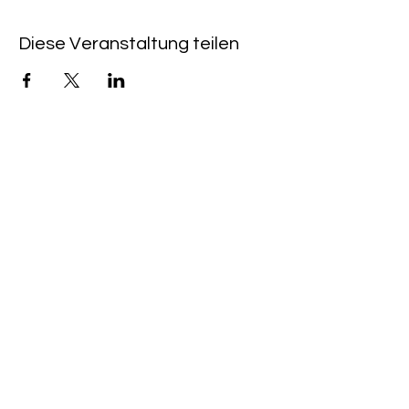
Diese Veranstaltung teilen
QUICKLINKS
CAFÉ & KINO HEIMAT:
+49 (0) 6533 - 9588
203
KINOPROGRAMM