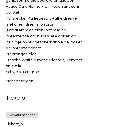
genießen Sie die Leckereien aus dem 
Hause Café Heimat- wir freuen uns sehr 
auf Sie!
Hunsrecker Kaffiedesch, Kaffie drenke 
met allem dremm on dran.
„Dat dremm on dran“ hat met da 
johreszeit se doun. Mir welle gär en da 
Zeit laije on nur gescherr anbiejde, dat en 
de johreszeit passt.
Mir brängen eich:
Fresche Waffele met Melichreis, Zemmet 
on Zocka
Schwazet on groo…
Mehr anzeigen
Tickets
Verkauf beendet
Tickettyp