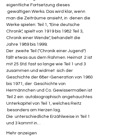
eigentliche Fortsetzung dieses 
 gewaltigen Werks. Das wird klar, wenn 
man die Zeiträume ansieht, in  denen die 
Werke spielen: Teil 1, "Eine deutsche 
Chronik", spielt von 1919 bis 1982 Teil 3, 
Chronik einer Wende", behandelt die 
Jahre 1989 bis 1999;
Der  zweite Teil ("Chronik einer Jugend") 
fällt etwas aus dem Rahmen. Heimat  2 ist 
mit 25 Std. fast so lange wie Teil 1 und 3 
zusammen und widmet  sich der 
Geschichte der 68er-Generation von 1960 
bis 1971, der  Geschichte von 
Hermännchen und Co. Gewissermaßen ist 
Teil 2 ein  autobiographisch angehauchtes 
Unterkapitel von Teil 1, welches Reitz 
 besonders am Herzen lag.
Die  unterschiedliche Erzählweise in Teil 1 
und 3 kommt in…
Mehr anzeigen