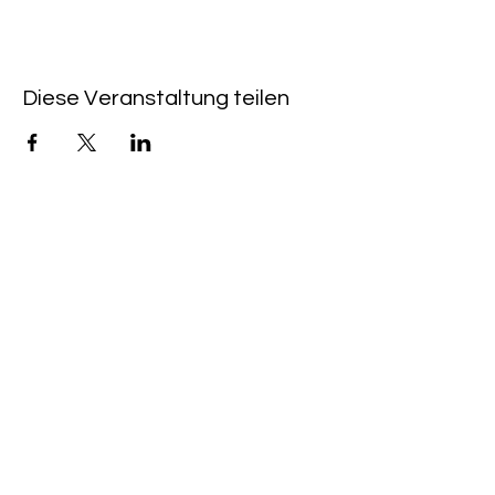
Diese Veranstaltung teilen
QUICKLINKS
CAFÉ & KINO HEIMAT:
+49 (0) 6533 - 9588
203