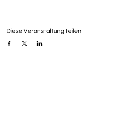
Diese Veranstaltung teilen
QUICKLINKS
CAFÉ & KINO HEIMAT:
+49 (0) 6533 - 9588
203