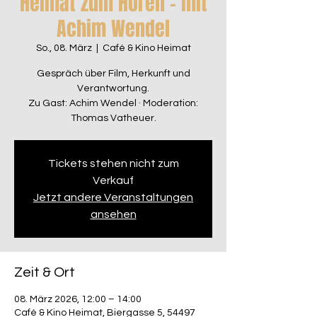
Heimat zum Hören – mit
Achim Wendel
So., 08. März
  |  
Café & Kino Heimat
Gespräch über Film, Herkunft und
Verantwortung.
Zu Gast: Achim Wendel · Moderation:
Thomas Vatheuer.
Tickets stehen nicht zum
Verkauf
Jetzt andere Veranstaltungen
ansehen
Zeit & Ort
08. März 2026, 12:00 – 14:00
Café & Kino Heimat, Biergasse 5, 54497