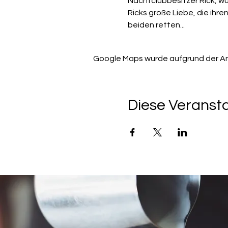
Nachtclubbesitzer Rick, wü
Ricks große Liebe, die ih
beiden retten...
Google Maps wurde aufgrund der Anal
Diese Veransta