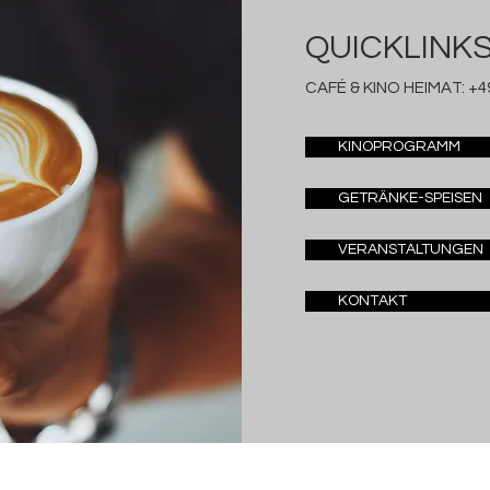
QUICKLINK
CAFÉ & KINO HEIMAT:
+49
KINOPROGRAMM
GETRÄNKE-SPEISEN
VERANSTALTUNGEN
KONTAKT