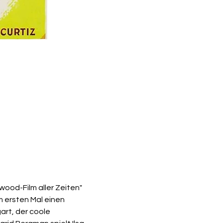
wood-Film aller Zeiten" 
m ersten Mal einen 
art, der coole 