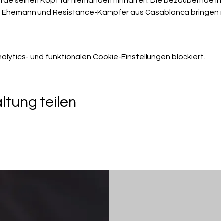
rde seinen Kopf für niemanden hinhalten. Die bezaubernde Ingr
ren Ehemann und Resistance-Kämpfer aus Casablanca bringen m
ytics- und funktionalen Cookie-Einstellungen blockiert.
ltung teilen