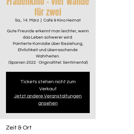
Frauenkino – Vier Wände
für zwei
Sa., 14. März
  |  
Café & Kino Heimat
Gute Freunde erkennt man leichter, wenn
das Leben schwerer wird.
Pointierte Komödie über Beziehung,
Ehrlichkeit und überraschende
Wahrheiten.
(Spanien 2022 · Originaltitel: Sentimental)
Tickets stehen nicht zum
Verkauf
Jetzt andere Veranstaltungen
ansehen
Zeit & Ort