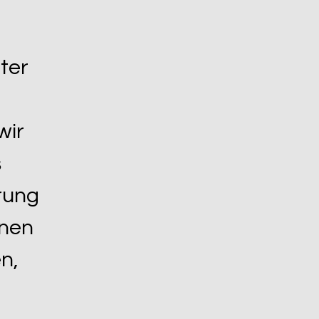
ter
wir
s
ärung
hnen
n,