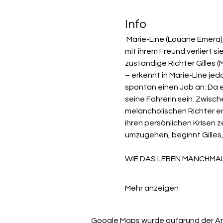
Info
 Marie-Line (Louane Emera), eine junge Kellnerin, schlägt sich gerade so durchs Leben. Nach einem heftigen Streit 
mit ihrem Freund verliert si
zuständige Richter Gilles (
– erkennt in Marie-Line jedo
spontan einen Job an: Da e
seine Fahrerin sein. Zwisc
melancholischen Richter e
ihren persönlichen Krisen 
umzugehen, beginnt Gilles,
WIE DAS LEBEN MANCHMA
Mehr anzeigen
Google Maps wurde aufgrund der Anal