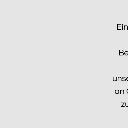
Ei
Be
unse
an 
z