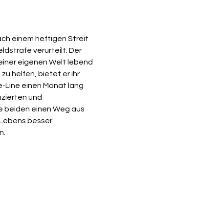
ldstrafe verurteilt. Der 
seiner eigenen Welt lebend 
u helfen, bietet er ihr 
e-Line einen Monat lang 
zierten und 
ie beiden einen Weg aus 
 Lebens besser 
n.