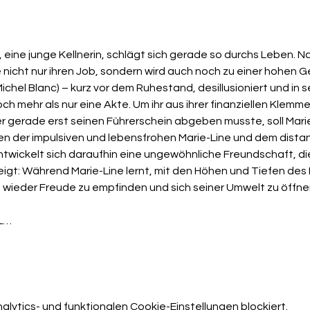
e nicht nur ihren Job, sondern wird auch noch zu einer hohen Ge
Michel Blanc) – kurz vor dem Ruhestand, desillusioniert und in 
ch mehr als nur eine Akte. Um ihr aus ihrer finanziellen Klemme z
r gerade erst seinen Führerschein abgeben musste, soll Mari
hen der impulsiven und lebensfrohen Marie-Line und dem distan
ntwickelt sich daraufhin eine ungewöhnliche Freundschaft, d
zeigt: Während Marie-Line lernt, mit den Höhen und Tiefen des
 wieder Freude zu empfinden und sich seiner Umwelt zu öffne
L…
ytics- und funktionalen Cookie-Einstellungen blockiert.