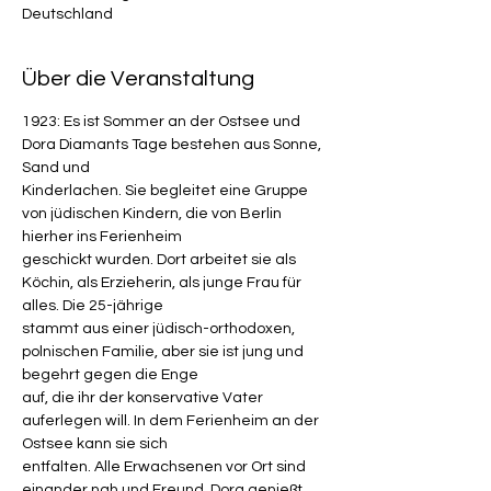
Deutschland
Über die Veranstaltung
1923: Es ist Sommer an der Ostsee und 
Dora Diamants Tage bestehen aus Sonne, 
Sand und
Kinderlachen. Sie begleitet eine Gruppe 
von jüdischen Kindern, die von Berlin 
hierher ins Ferienheim
geschickt wurden. Dort arbeitet sie als 
Köchin, als Erzieherin, als junge Frau für 
alles. Die 25-jährige
stammt aus einer jüdisch-orthodoxen, 
polnischen Familie, aber sie ist jung und 
begehrt gegen die Enge
auf, die ihr der konservative Vater 
auferlegen will. In dem Ferienheim an der 
Ostsee kann sie sich
entfalten. Alle Erwachsenen vor Ort sind 
einander nah und Freund. Dora genießt 