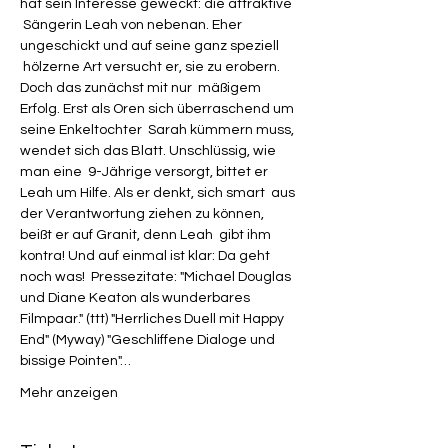
hat sein Interesse geweckt: die attraktive 
 Sängerin Leah von nebenan. Eher 
ungeschickt und auf seine ganz speziell 
 hölzerne Art versucht er, sie zu erobern. 
Doch das zunächst mit nur  mäßigem 
Erfolg. Erst als Oren sich überraschend um 
seine Enkeltochter  Sarah kümmern muss, 
wendet sich das Blatt. Unschlüssig, wie 
man eine  9-Jährige versorgt, bittet er 
Leah um Hilfe. Als er denkt, sich smart  aus 
der Verantwortung ziehen zu können, 
beißt er auf Granit, denn Leah  gibt ihm 
kontra! Und auf einmal ist klar: Da geht 
noch was!  Pressezitate: "Michael Douglas 
und Diane Keaton als wunderbares 
Filmpaar." (ttt) "Herrliches Duell mit Happy 
End" (Myway) "Geschliffene Dialoge und 
bissige Pointen"…
Mehr anzeigen