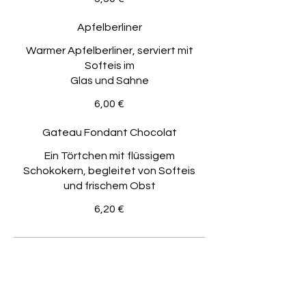
Apfelberliner
Warmer Apfelberliner, serviert mit
Softeis im
Glas und Sahne
6,00 €
Gateau Fondant Chocolat
Ein Törtchen mit flüssigem
Schokokern, begleitet von Softeis
und frischem Obst
6,20 €
Heimat Kuchenträume
Unsere leckere Kuchen-Auswahl