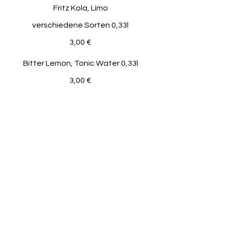
Fritz Kola, Limo
verschiedene Sorten 0,33l
3,00 €
Bitter Lemon, Tonic Water 0,33l
3,00 €
Aqua Mineralis
still, medium oder sprudelnd
250ml
2,50 €
500ml
4,00 €
1l
6,00 €
Apfelsaft/Orangensaft/Traubensaft/
Multivitaminsaft
250ml
3,00 €
500ml
5,00 €