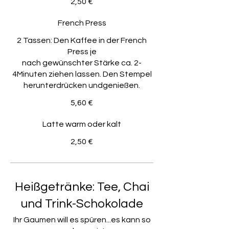
2,50 €
French Press
2 Tassen: Den Kaffee in der French
Press je
nach gewünschter Stärke ca. 2-
4Minuten ziehen lassen. Den Stempel
herunterdrücken undgenießen.
5,60 €
Latte warm oder kalt
2,50 €
Heißgetränke: Tee, Chai
und Trink-Schokolade
Ihr Gaumen will es spüren...es kann so