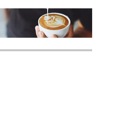
QUICKLINKS
CAFÉ & KINO HEIMAT:
+49 (0) 6533 - 9588
203
CINEMA PROGRAM
TO BUY A TICKET
DRINKS-FOOD
OPENING HOURS