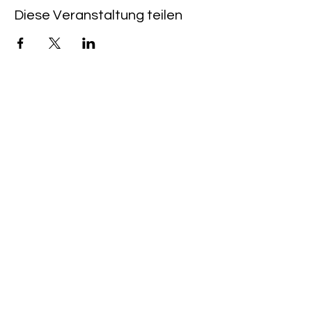
Diese Veranstaltung teilen
QUICKLINKS
CAFÉ & KINO HEIMAT:
+49 (0) 6533 - 9588
203
CINEMA PROGRAM
TO BUY A TICKET