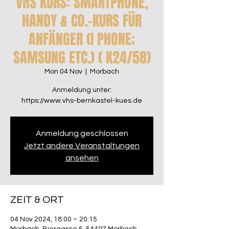
VHS KURS: SMARTPHONE,
HANDY & CO.-KURS FÜR
ANFÄNGER (I PHONE;
SAMSUNG ETC.) ( K24/58)
Mon 04 Nov
  |  
Morbach
Anmeldung unter:
Anmeldung geschlossen
Jetzt andere Veranstaltungen
ansehen
ZEIT & ORT
04 Nov 2024, 18:00 – 20:15