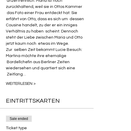
 unzertrennlich. Maria ist noch 
zurückhaltend, weil sie in Ottos Kammer 
 das Foto einer Frau entdeckt hat. Sie 
erfährt von Otto, dass es sich um  dessen 
Cousine handelt, zu der er ein inniges 
Verhältnis zu haben  scheint. Dennoch 
steht der Liebe zwischen Maria und Otto 
jetzt kaum noch  etwas im Wege.
Zur  selben Zeit bekommt Lucie Besuch: 
Martina möchte ihre ehemalige 
 Bordellchefin aus Berliner Zeiten 
wiedersehen und quartiert sich eine 
 Zeitlang…
WEITERLESEN >
EINTRITTSKARTEN
Sale ended
Ticket type