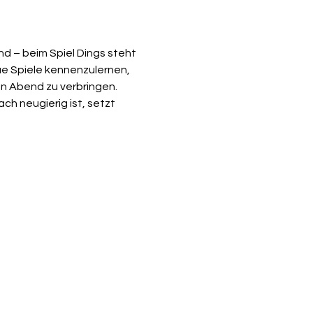
d – beim Spiel Dings steht 
ue Spiele kennenzulernen, 
 Abend zu verbringen.  
ch neugierig ist, setzt 