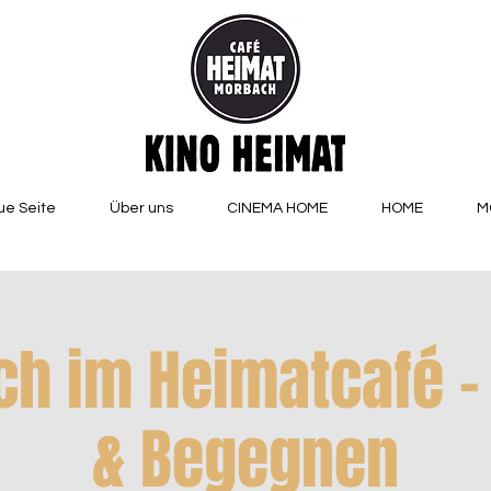
e Seite
Über uns
CINEMA HOME
HOME
M
h im Heimatcafé –
& Begegnen