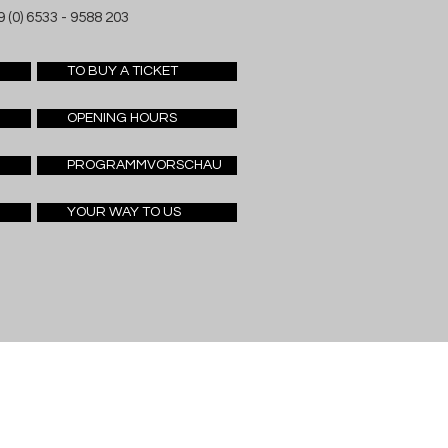
 (0) 6533 - 9588 203
TO BUY A TICKET
OPENING HOURS
PROGRAMMVORSCHAU
YOUR WAY TO US