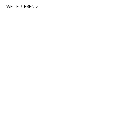
WEITERLESEN >
Diese Veranstaltung teilen
QUICKLINKS
CAFÉ & KINO HEIMAT:
+49 (0) 6533 - 9588