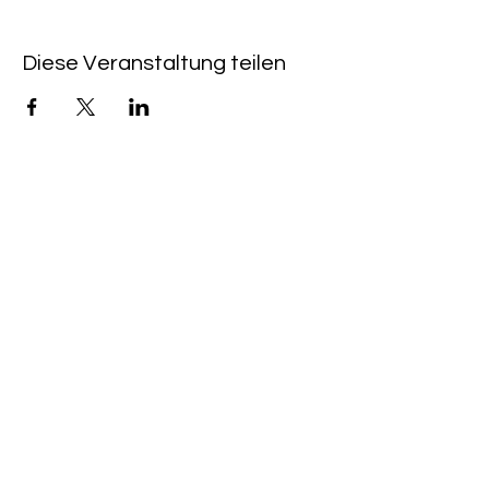
Diese Veranstaltung teilen
QUICKLINKS
CAFÉ & KINO HEIMAT:
+49 (0) 6533 - 9588
203
CINEMA PROGRAM