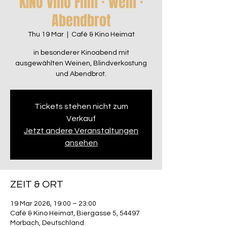
KINO Vino Film · Wein ·
Abendbrot
Thu 19 Mar
  |  
Café & Kino Heimat
in besonderer Kinoabend mit
ausgewählten Weinen, Blindverkostung
und Abendbrot.
Tickets stehen nicht zum
Verkauf
Jetzt andere Veranstaltungen
ansehen
ZEIT & ORT
19 Mar 2026, 19:00 – 23:00
Café & Kino Heimat, Biergasse 5, 54497
Morbach, Deutschland