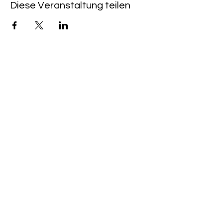
Diese Veranstaltung teilen
QUICKLINKS
CAFÉ & KINO HEIMAT:
+49 (0) 6533 - 9588
203
CINEMA PROGRAM
TO BUY A TICKET