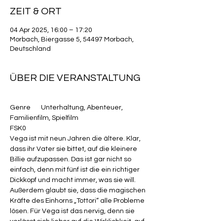
ZEIT & ORT
04 Apr 2025, 16:00 – 17:20
Morbach, Biergasse 5, 54497 Morbach,
Deutschland
ÜBER DIE VERANSTALTUNG
Genre       Unterhaltung, Abenteuer, 
Familienfilm, Spielfilm
FSK0
Vega ist mit neun Jahren die ältere. Klar, 
dass ihr Vater sie bittet, auf die kleinere 
Billie aufzupassen. Das ist gar nicht so 
einfach, denn mit fünf ist die ein richtiger 
Dickkopf und macht immer, was sie will. 
Außerdem glaubt sie, dass die magischen 
Kräfte des Einhorns „Tottori“ alle Probleme 
lösen. Für Vega ist das nervig, denn sie 