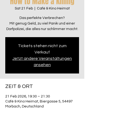
How to Make a Killing
Sat 21 Feb
  |  
Café & Kino Heimat
Das perfekte Verbrechen?
Mit genug Geld, zu viel Panik und einer
Dorfpolizei, die alles nur schlimmer macht.
Tickets stehen nicht zum
Verkauf
Jetzt andere Veranstaltungen
ansehen
ZEIT & ORT
21 Feb 2026, 19:30 – 21:30
Café & Kino Heimat, Biergasse 5, 54497
Morbach, Deutschland