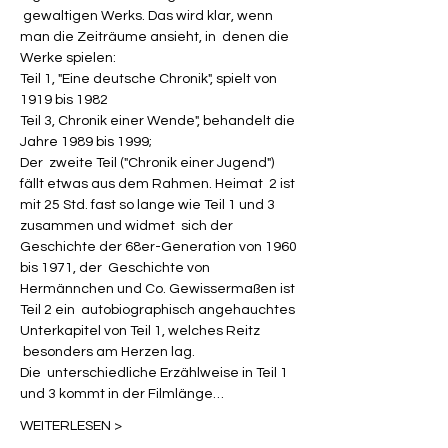
 gewaltigen Werks. Das wird klar, wenn 
man die Zeiträume ansieht, in  denen die 
Werke spielen:

Teil 1, "Eine deutsche Chronik", spielt von 
1919 bis 1982

Teil 3, Chronik einer Wende", behandelt die 
Jahre 1989 bis 1999;
Der  zweite Teil ("Chronik einer Jugend") 
fällt etwas aus dem Rahmen. Heimat  2 ist 
mit 25 Std. fast so lange wie Teil 1 und 3 
zusammen und widmet  sich der 
Geschichte der 68er-Generation von 1960 
bis 1971, der  Geschichte von 
Hermännchen und Co. Gewissermaßen ist 
Teil 2 ein  autobiographisch angehauchtes 
Unterkapitel von Teil 1, welches Reitz 
 besonders am Herzen lag.
Die  unterschiedliche Erzählweise in Teil 1 
und 3 kommt in der Filmlänge…
WEITERLESEN >