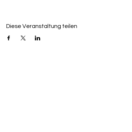
Diese Veranstaltung teilen
QUICKLINKS
CAFÉ & KINO HEIMAT:
+49 (0) 6533 - 9588
203