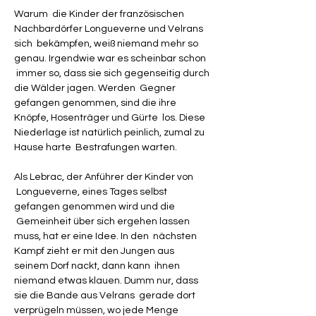
Warum  die Kinder der französischen 
Nachbardörfer Longueverne und Velrans 
sich  bekämpfen, weiß niemand mehr so 
genau. Irgendwie war es scheinbar schon 
 immer so, dass sie sich gegenseitig durch 
die Wälder jagen. Werden  Gegner 
gefangen genommen, sind die ihre 
Knöpfe, Hosenträger und Gürte  los. Diese 
Niederlage ist natürlich peinlich, zumal zu 
Hause harte  Bestrafungen warten.

Als Lebrac, der Anführer der Kinder von 
 Longueverne, eines Tages selbst 
gefangen genommen wird und die 
 Gemeinheit über sich ergehen lassen 
muss, hat er eine Idee. In den  nächsten 
Kampf zieht er mit den Jungen aus 
seinem Dorf nackt, dann kann  ihnen 
niemand etwas klauen. Dumm nur, dass 
sie die Bande aus Velrans  gerade dort 
verprügeln müssen, wo jede Menge 