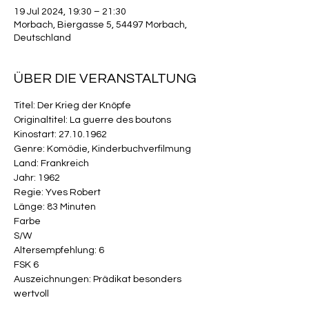
19 Jul 2024, 19:30 – 21:30
Morbach, Biergasse 5, 54497 Morbach,
Deutschland
ÜBER DIE VERANSTALTUNG
Titel: Der Krieg der Knöpfe

Originaltitel: La guerre des boutons

Kinostart: 27.10.1962

Genre: Komödie, Kinderbuchverfilmung

Land: Frankreich

Jahr: 1962

Regie: Yves Robert

Länge: 83 Minuten

Farbe

S/W

Alters­empfehlung: 6

FSK 6

Auszeich­nungen: Prädikat besonders 
wertvoll
