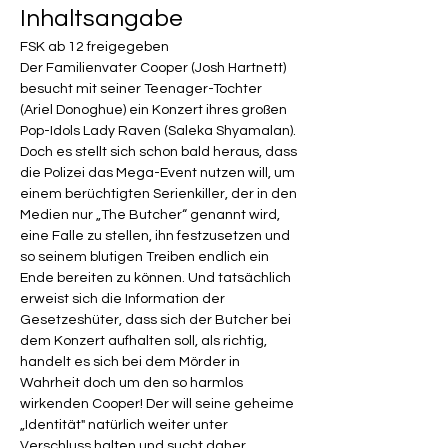
Inhaltsangabe
FSK ab 12 freigegeben
Der Familienvater Cooper (Josh Hartnett) 
besucht mit seiner Teenager-Tochter 
(Ariel Donoghue) ein Konzert ihres großen 
Pop-Idols Lady Raven (Saleka Shyamalan). 
Doch es stellt sich schon bald heraus, dass 
die Polizei das Mega-Event nutzen will, um 
einem berüchtigten Serienkiller, der in den 
Medien nur „The Butcher“ genannt wird, 
eine Falle zu stellen, ihn festzusetzen und 
so seinem blutigen Treiben endlich ein 
Ende bereiten zu können. Und tatsächlich 
erweist sich die Information der 
Gesetzeshüter, dass sich der Butcher bei 
dem Konzert aufhalten soll, als richtig, 
handelt es sich bei dem Mörder in 
Wahrheit doch um den so harmlos 
wirkenden Cooper! Der will seine geheime 
„Identität" natürlich weiter unter 
Verschluss halten und sucht daher 