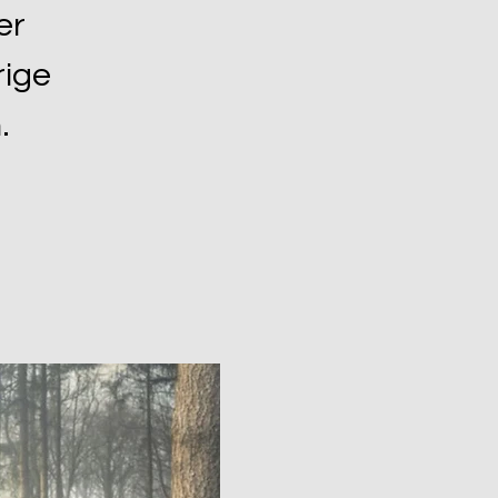
er
rige
.