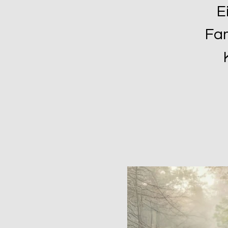
E
Fam