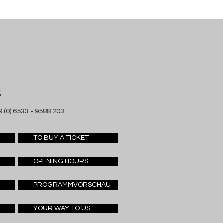
S
 (0) 6533 - 9588 203
TO BUY A TICKET
OPENING HOURS
PROGRAMMVORSCHAU
YOUR WAY TO US