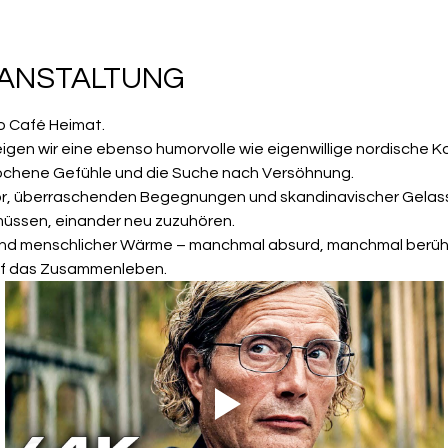
RANSTALTUNG
o Café Heimat.
eigen wir eine ebenso humorvolle wie eigenwillige nordische K
hene Gefühle und die Suche nach Versöhnung.
, überraschenden Begegnungen und skandinavischer Gelassen
müssen, einander neu zuzuhören.
ik und menschlicher Wärme – manchmal absurd, manchmal berüh
uf das Zusammenleben.