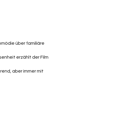
omödie über familiäre 
heit erzählt der Film 
rend, aber immer mit 