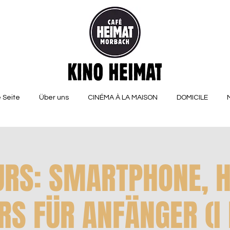
 Seite
Über uns
CINÉMA À LA MAISON
DOMICILE
URS: SMARTPHONE, 
RS FÜR ANFÄNGER (I