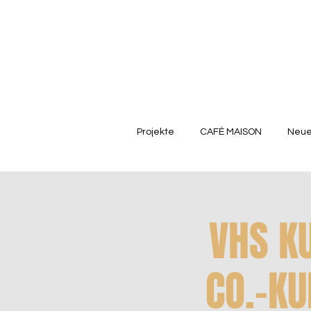
Projekte
CAFÉ MAISON
Neue
VHS K
CO.-KU