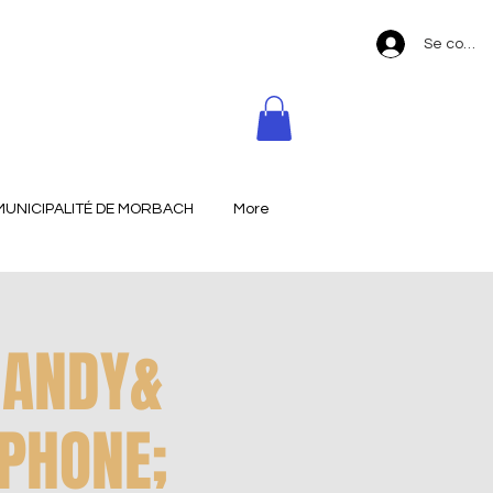
Se conne
MUNICIPALITÉ DE MORBACH
More
HANDY&
 PHONE;