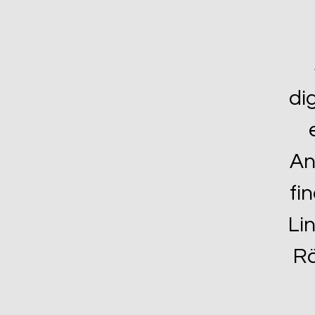
di
An
fi
Li
Rä