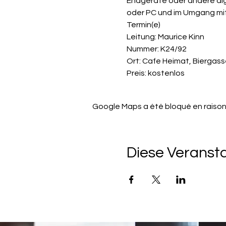
Endgeräte oder andere dig
oder PC und im Umgang mit 
Termin(e)      
Leitung: 
Maurice Kinn
Nummer: K24/92             
Ort: 
Cafe Heimat
, 
Biergass
Preis: kostenlos
Google Maps a été bloqué en raison
Diese Veransta