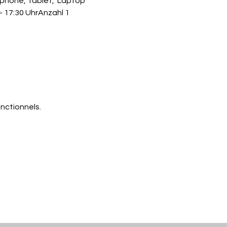
phone, Tablet,  Laptop 
 17:30 UhrAnzahl 1 
nctionnels.