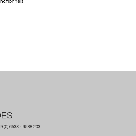
nctionnels.
DES
9 (0) 6533 - 9588 203