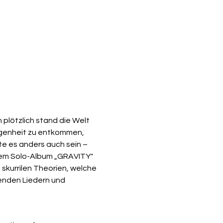
plötzlich stand die Welt 
angenheit zu entkommen, 
e es anders auch sein – 
tem Solo-Album „GRAVITY" 
skurrilen Theorien, welche 
enden Liedern und 