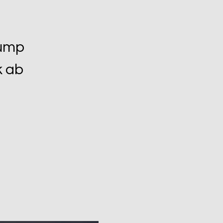
tump
k ab