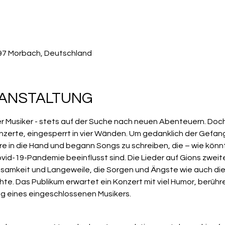
497 Morbach, Deutschland
RANSTALTUNG
er Musiker - stets auf der Suche nach neuen Abenteuern. Doch 
 Konzerte, eingesperrt in vier Wänden. Um gedanklich der Gef
e in die Hand und begann Songs zu schreiben, die – wie könnt
vid-19-Pandemie beeinflusst sind. Die Lieder auf Gions zwei
samkeit und Langeweile, die Sorgen und Ängste wie auch die 
hte. Das Publikum erwartet ein Konzert mit viel Humor, berühr
g eines eingeschlossenen Musikers.