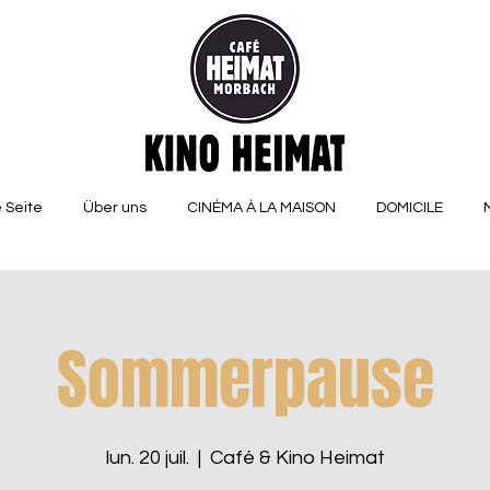
 Seite
Über uns
CINÉMA À LA MAISON
DOMICILE
Sommerpause
lun. 20 juil.
  |  
Café & Kino Heimat