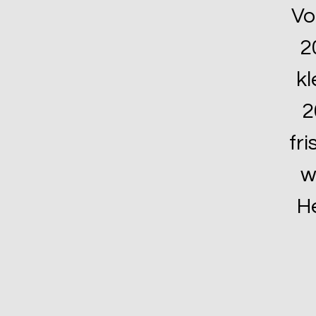
Vo
2
kl
2
fr
w
H