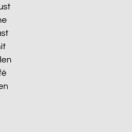
ust
ne
ust
it
len
fé
en