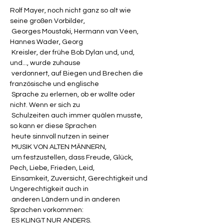
Rolf Mayer, noch nicht ganz so alt wie 
seine großen Vorbilder,

 Georges Moustaki, Hermann van Veen, 
Hannes Wader, Georg

 Kreisler, der frühe Bob Dylan und, und, 
und..., wurde zuhause

 verdonnert, auf Biegen und Brechen die 
französische und englische

 Sprache zu erlernen, ob er wollte oder 
nicht. Wenn er sich zu

 Schulzeiten auch immer quälen musste, 
so kann er diese Sprachen

 heute sinnvoll nutzen in seiner

 MUSIK VON ALTEN MÄNNERN,

 um festzustellen, dass Freude, Glück, 
Pech, Liebe, Frieden, Leid,

 Einsamkeit, Zuversicht, Gerechtigkeit und 
Ungerechtigkeit auch in

 anderen Ländern und in anderen 
Sprachen vorkommen:

 ES KLINGT NUR ANDERS.
