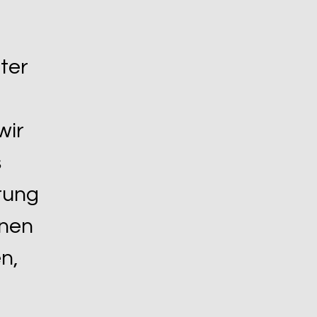
ter
wir
s
ärung
hnen
n,