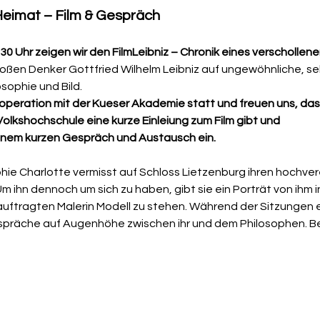
Heimat – Film & Gespräch
0 Uhr zeigen wir den FilmLeibniz – Chronik eines verschollene
roßen Denker Gottfried Wilhelm Leibniz auf ungewöhnliche, se
sophie und Bild.
operation mit der Kueser Akademie statt und freuen uns, dass 
olkshochschule eine kurze Einleiung zum Film gibt und
einem kurzen Gespräch und Austausch ein.
hie Charlotte vermisst auf Schloss Lietzenburg ihren hochver
m ihn dennoch um sich zu haben, gibt sie ein Porträt von ihm in
uftragten Malerin Modell zu stehen. Während der Sitzungen 
espräche auf Augenhöhe zwischen ihr und dem Philosophen. Be