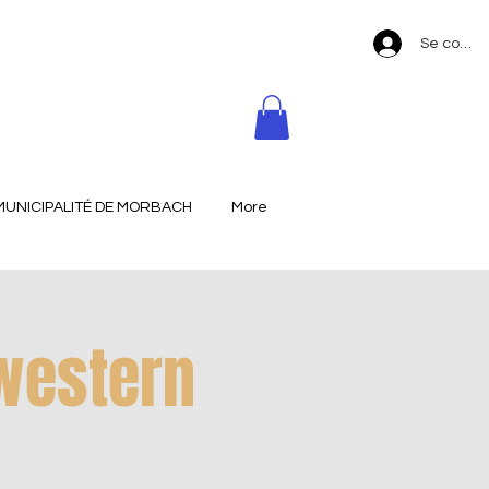
Se conne
MUNICIPALITÉ DE MORBACH
More
western