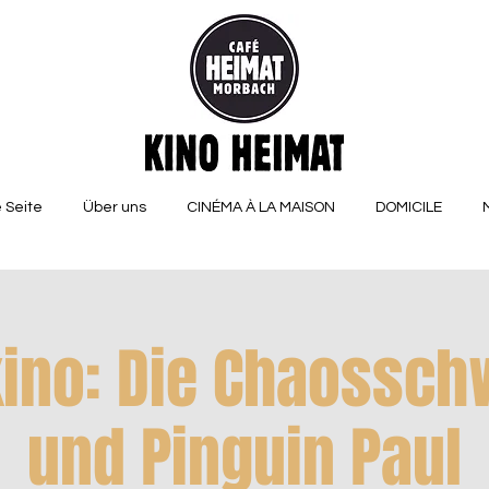
 Seite
Über uns
CINÉMA À LA MAISON
DOMICILE
kino: Die Chaossch
und Pinguin Paul