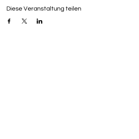
Diese Veranstaltung teilen
LIENS RAPIDES
CAFÉ & KINO HEIMAT :
+49 (0) 6533 - 9588
203
PROGRAMME DE CINÉMA
ACHETER UN BILLET