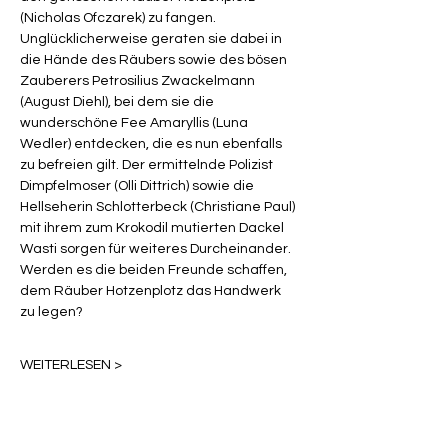
(Nicholas Ofczarek) zu fangen. 
Unglücklicherweise geraten sie dabei in 
die Hände des Räubers sowie des bösen 
Zauberers Petrosilius Zwackelmann 
(August Diehl), bei dem sie die 
wunderschöne Fee Amaryllis (Luna 
Wedler) entdecken, die es nun ebenfalls 
zu befreien gilt. Der ermittelnde Polizist 
Dimpfelmoser (Olli Dittrich) sowie die 
Hellseherin Schlotterbeck (Christiane Paul) 
mit ihrem zum Krokodil mutierten Dackel 
Wasti sorgen für weiteres Durcheinander. 
Werden es die beiden Freunde schaffen, 
dem Räuber Hotzenplotz das Handwerk 
zu legen?
WEITERLESEN >