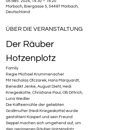
08 déc. 2024, 14:30 – 16:20
Morbach, Biergasse 5, 54497 Morbach,
Deutschland
ÜBER DIE VERANSTALTUNG
Der Räuber 
Hotzenplotz
Family
Regie 
Michael Krummenacher
Mit 
Nicholas Ofczarek
, 
Hans Marquardt
, 
Benedikt Jenke
, 
August Diehl
, 
Hedi 
Kriegeskotte
, 
Christiane Paul
, 
Olli Dittrich
, 
Luna Wedler
Die Kaffeemühle der geliebten 
Großmutter (Hedi Kriegeskotte) wurde 
gestohlen! Kasperl und sein Freund 
Seppel machen sich umgehend auf, um 
den gerissenen Räuber Hotzenplotz 