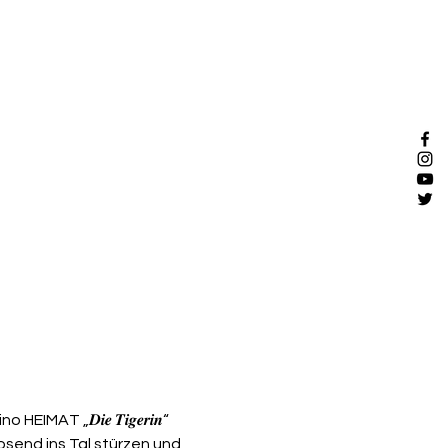
 „𝑫𝒊𝒆 𝑻𝒊𝒈𝒆𝒓𝒊𝒏“  
osend ins Tal stürzen und 