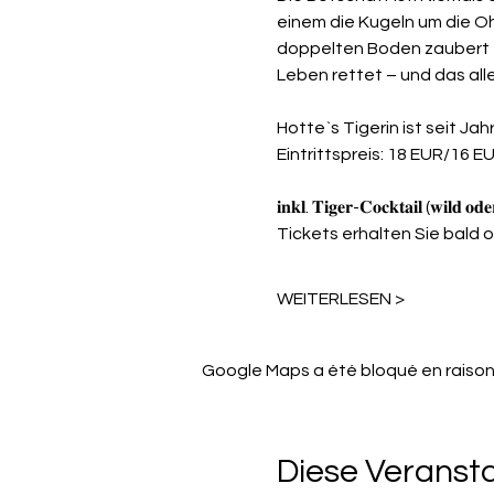
einem die Kugeln um die O
doppelten Boden zaubert er
Leben rettet – und das alle
Hotte`s Tigerin ist seit J
Eintrittspreis: 18 EUR/16 
𝐢𝐧𝐤𝐥. 𝐓𝐢𝐠𝐞𝐫-𝐂𝐨𝐜𝐤𝐭𝐚𝐢𝐥 (𝐰𝐢𝐥𝐝 
Tickets erhalten Sie bald o
WEITERLESEN >
Google Maps a été bloqué en raison
Diese Veransta