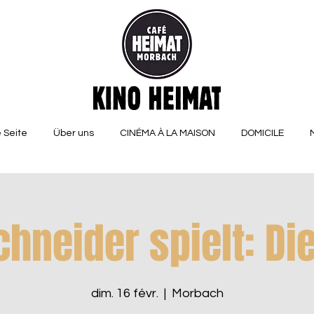
 Seite
Über uns
CINÉMA À LA MAISON
DOMICILE
chneider spielt: Die
dim. 16 févr.
  |  
Morbach