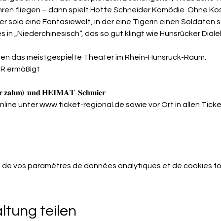
hren fliegen – dann spielt Hotte Schneider Komödie. Ohne Ko
 solo eine Fantasiewelt, in der eine Tigerin einen Soldaten 
s in „Niederchinesisch“, das so gut klingt wie Hunsrücker Diale
ahren das meistgespielte Theater im Rhein-Hunsrück-Raum.
EUR ermäßigt
𝐝𝐞𝐫 𝐳𝐚𝐡𝐦)  𝐮𝐧𝐝 𝐇𝐄𝐈𝐌𝐀𝐓-𝐒𝐜𝐡𝐦𝐢𝐞𝐫
nline unter 
www.ticket-regional.de
 sowie vor Ort in allen Tic
 de vos paramètres de données analytiques et de cookies fo
ltung teilen