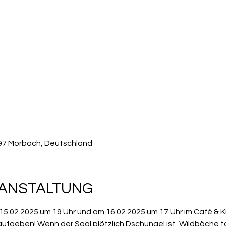
497 Morbach, Deutschland
RANSTALTUNG
02.2025 um 19 Uhr und am 16.02.2025 um 17 Uhr im Café & Kino HEIMAT
 aufgeben! Wenn der Saal plötzlich Dschungel ist, Wildbäche t