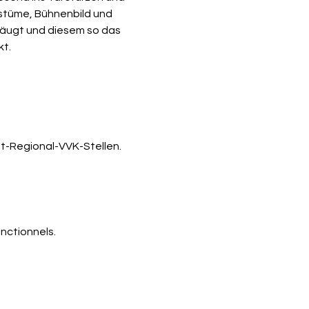
stüme, Bühnenbild und 
säugt und diesem so das 
kt.
ket-Regional-VVK-Stellen.
nctionnels.